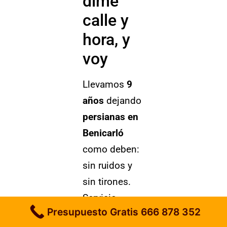
dime
calle y
hora, y
voy
Llevamos
9
años
dejando
persianas en
Benicarló
como deben:
sin ruidos y
sin tirones.
Servicio
Presupuesto Gratis 666 878 352
profesional